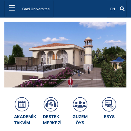
☰
Dil Seçiniz 
Gazi Üniversitesi
EN
Önceki
Sonrak
AKADEMİK
DESTEK
GUZEM
EBYS
TAKVİM
MERKEZİ
ÖYS